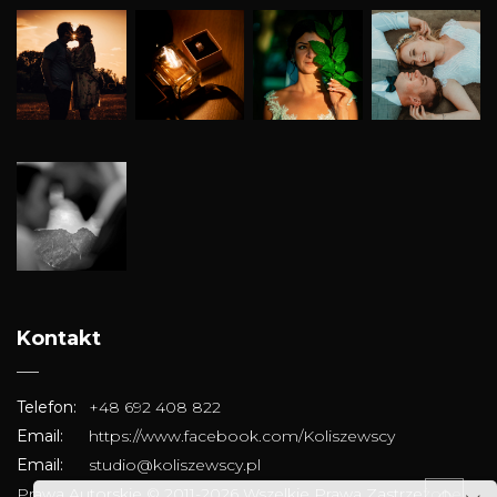
Kontakt
Telefon:
+48 692 408 822
Email:
https://www.facebook.com/Koliszewscy
Email:
studio@koliszewscy.pl
Prawa Autorskie © 2011-2026 Wszelkie Prawa Zastrzeżone