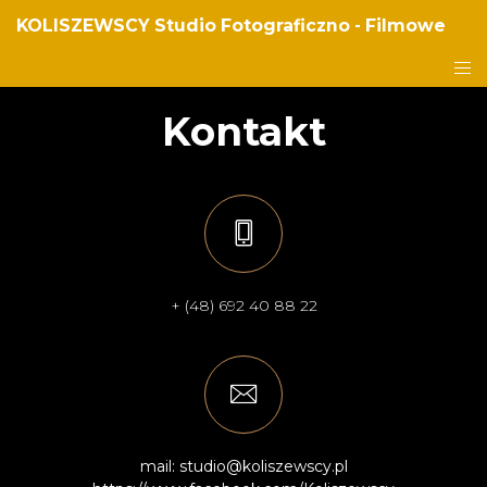
KOLISZEWSCY Studio Fotograficzno - Filmowe
Kontakt
+ (48) 692 40 88 22
mail: studio@koliszewscy.pl